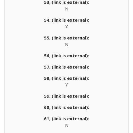
N
Y
N
Y
N