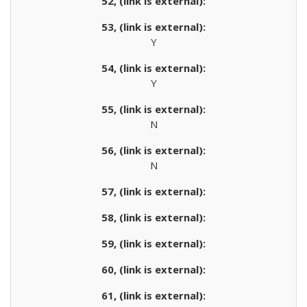
Y
Y
N
N