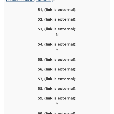
N
Y
Y