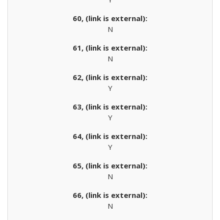
N
N
Y
Y
Y
N
N